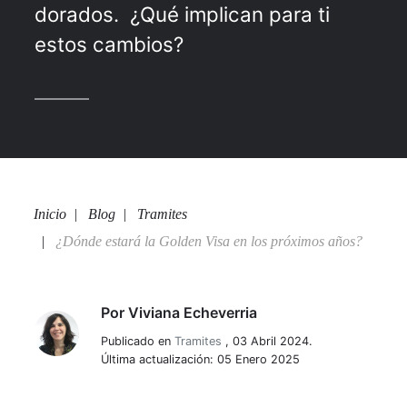
dorados. ¿Qué implican para ti
estos cambios?
Inicio
Blog
Tramites
¿Dónde estará la Golden Visa en los próximos años?
Por
Viviana Echeverria
Viviana Echeverria
Publicado en
Tramites
,
03 Abril 2024.
Última actualización: 05 Enero 2025