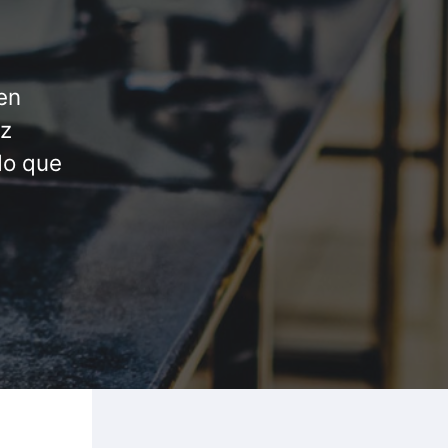
en
ez
do que