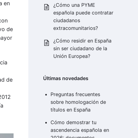
a en
¿Cómo una PYME
española puede contratar
con
ciudadanos
extracomunitarios?
vo de
mayor
¿Cómo residir en España
sin ser ciudadano de la
Unión Europea?
cia
Últimas novedades
dad de
Preguntas frecuentes
 2012
sobre homologación de
ía
títulos en España
Cómo demostrar tu
ascendencia española en
2026: documentos