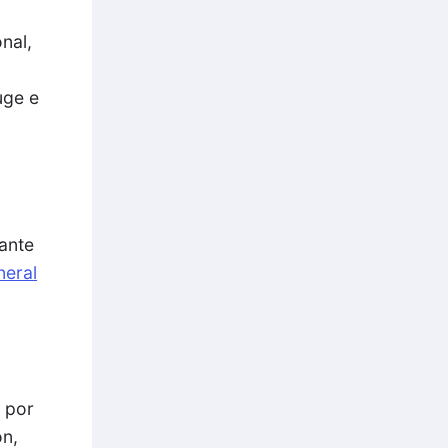
onal,
uge e
 ante
neral
, por
ón,