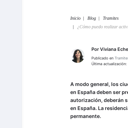
Inicio
Blog
Tramites
¿Cómo puedo realizar activi
Por
Viviana Eche
Viviana Echeverria
Publicado en
Tramite
Última actualización
A modo general, los ci
en España deben ser pr
autorización, deberán s
en España. La residenci
permanente.