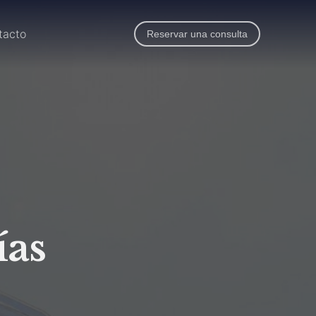
tacto
Reservar una consulta
ías