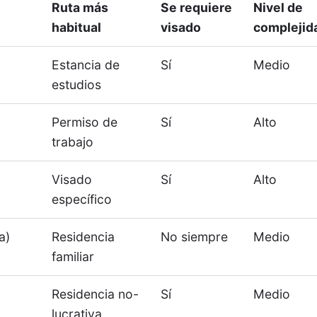
Ruta más
Se requiere
Nivel de
habitual
visado
complejid
Estancia de
Sí
Medio
estudios
o
Permiso de
Sí
Alto
trabajo
Visado
Sí
Alto
específico
a)
Residencia
No siempre
Medio
familiar
Residencia no-
Sí
Medio
lucrativa