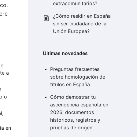
extracomunitarios?
ico,
ere
¿Cómo residir en España
sin ser ciudadano de la
Unión Europea?
Últimas novedades
el
Preguntas frecuentes
te a
sobre homologación de
títulos en España
a
co o
Cómo demostrar tu
ascendencia española en
2026: documentos
l,
históricos, registros y
pruebas de origen
ia en