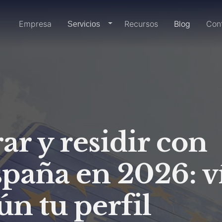
Inicio
Empresa
Recursos
Blog
Con
dropdown-link
Servicios
r y residir con
spaña en 2026: v
ún tu perfil