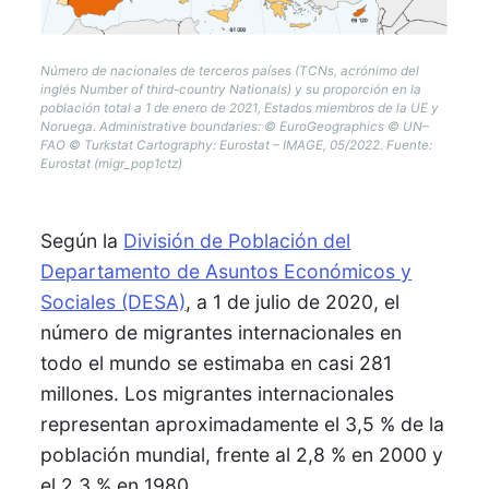
Número de nacionales de terceros países (TCNs, acrónimo del
inglés Number of third-country Nationals) y su proporción en la
población total a 1 de enero de 2021, Estados miembros de la UE y
Noruega. Administrative boundaries: © EuroGeographics © UN–
FAO © Turkstat Cartography: Eurostat – IMAGE, 05/2022.
Fuente:
Eurostat (migr_pop1ctz)
Según la
División de Población del
Departamento de Asuntos Económicos y
Sociales (DESA)
, a 1 de julio de 2020, el
número de migrantes internacionales en
todo el mundo se estimaba en casi 281
millones. Los migrantes internacionales
representan aproximadamente el 3,5 % de la
población mundial, frente al 2,8 % en 2000 y
el 2,3 % en 1980.