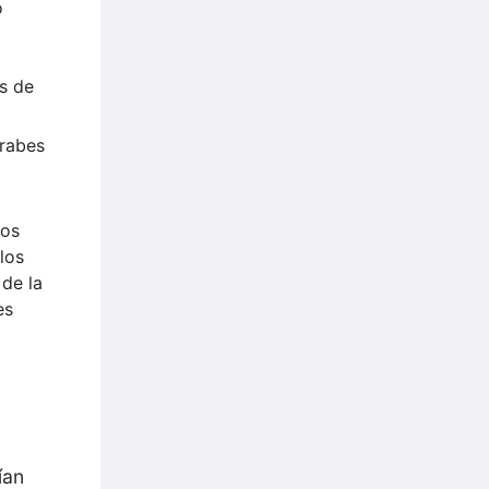
o
es de
Árabes
los
los
 de la
es
ían