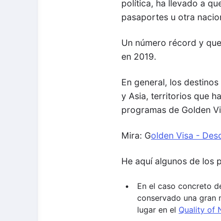
política, ha llevado a
pasaportes u otra nacio
Un número récord y que 
en 2019.
En general, los destino
y Asia, territorios que h
programas de Golden Vis
Mira: G
olden Visa - Des
He aquí algunos de los p
En el caso concreto d
conservado una gran m
lugar en el
Quality of 