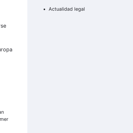
Actualidad legal
rse
uropa
an
imer