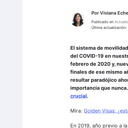
Por
Viviana Eche
Viviana Echeverria
Publicado en
Actuali
Última actualización:
El sistema de movilidad 
del COVID-19 en nuestr
febrero de 2020 y, nue
finales de ese mismo a
resultar paradójico aho
importancia que nunca. 
crucial
.
Mira:
Golden Visas: ¿est
En 2019, año previo a la