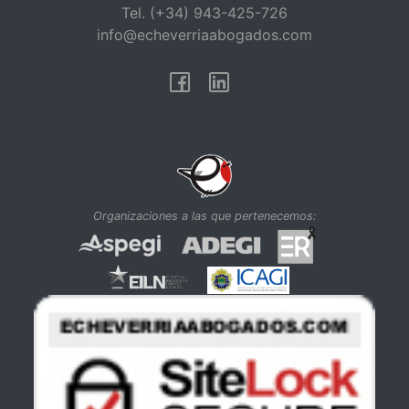
Tel. (+34) 943-425-726
info@echeverriaabogados.com
Facebook
Linkedin
Organizaciones a las que pertenecemos: