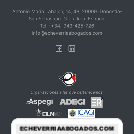
Antonio Maria Labaien, 14, 4B, 20009. Donostia-
San Sebastián. Gipuzkoa. España.
Tel. (+34) 943-425-726
info@echeverriaabogados.com
Facebook
Linkedin
Organizaciones a las que pertenecemos: